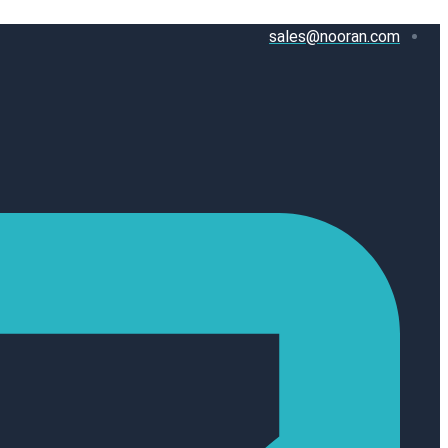
پرش
sales@nooran.com
به
محتوا