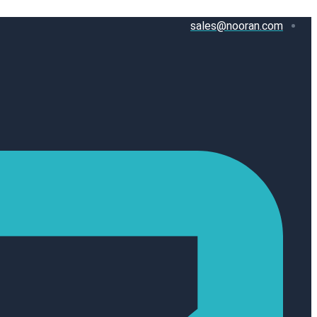
پرش
sales@nooran.com
به
محتوا