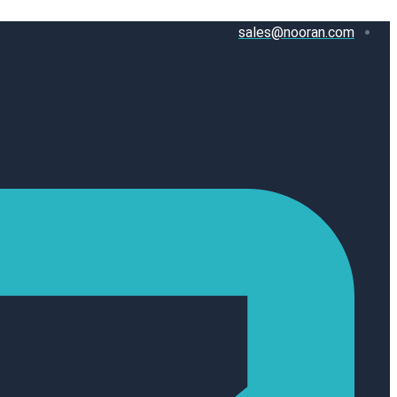
پرش
sales@nooran.com
به
محتوا