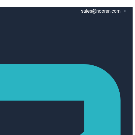
پرش
sales@nooran.com
به
محتوا