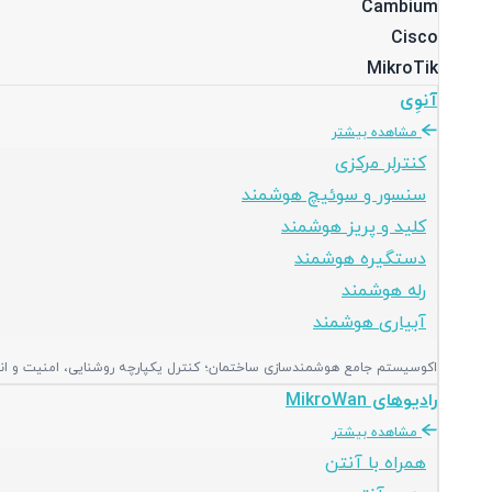
Cambium
Cisco
MikroTik
آنوِی
مشاهده بیشتر
کنترلر مرکزی
سنسور و سوئیچ هوشمند
کلید و پریز هوشمند
دستگیره هوشمند
رله هوشمند
آبیاری هوشمند
اکوسیستم جامع هوشمندسازی ساختمان؛ کنترل یکپارچه روشنایی، امنیت و انرژی
رادیوهای MikroWan
مشاهده بیشتر
همراه با آنتن