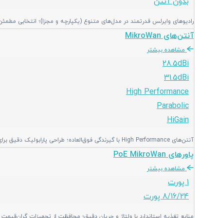
بدون آنتن
رادیوهای وایرلس قدرتمند در مدل‌های متنوع (یکپارچه و مجزا)؛ انتخابی مطمئن برا
آنتن‌های MikroWan
مشاهده بیشتر
28.5dBi
31.5dBi
High Performance
Parabolic
HiGain
آنتن‌های High Performance با گیرندگی فوق‌العاده؛ طراحی پارابولیک دقیق برای تمرکز سیگنال و ایجاد لینک‌های پایدار در فواصل طولانی و محیط‌های نویزی.
پاورهای PoE MikroWan
مشاهده بیشتر
1 پورت
8/16/24 پورت
منابع تغذیه استاندارد با ولتاژ و جریان دقیق؛ محافظت از تجهیزات گران‌قیمت 