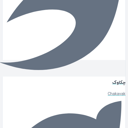
اوک
Chakav