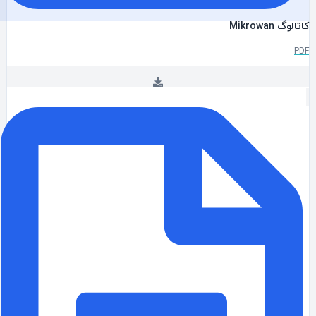
الوگ Mikrowan
P