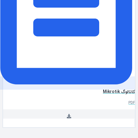
الوگ Mikrotik
P