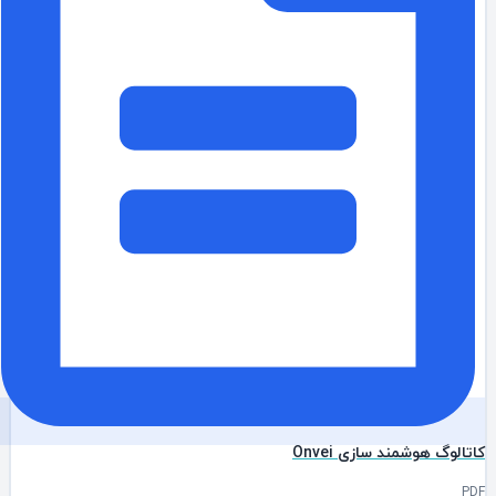
تالوگ هوشمند سازی Onvei
P